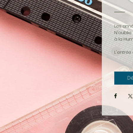
Les anné
N'oublie
à la Hum
L'entrée
Dé